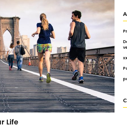
A
P
D
v
x
P
p
C
 Life