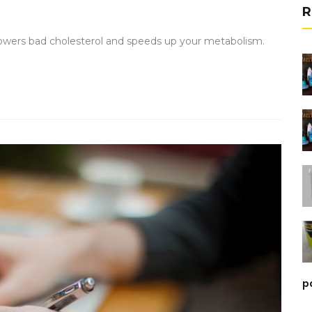
R
lowers bad cholesterol and speeds up your metabolism.
p