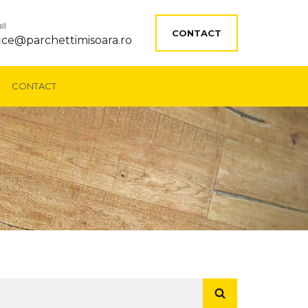
il
CONTACT
fice@parchettimisoara.ro
CONTACT
aută
upă: