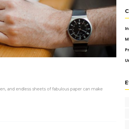
C
I
M
P
U
E
 pen, and endless sheets of fabulous paper can make