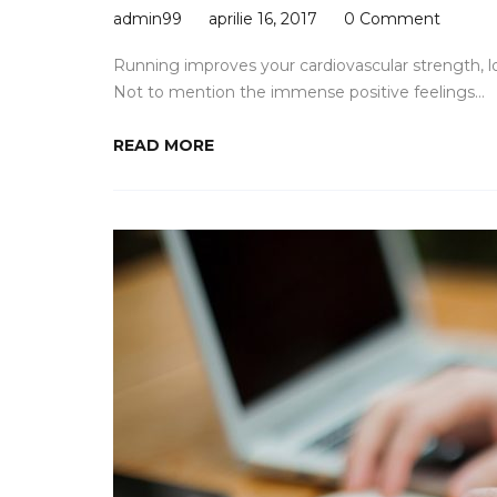
admin99
aprilie 16, 2017
0 Comment
Running improves your cardiovascular strength, 
Not to mention the immense positive feelings…
READ MORE