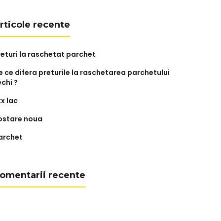
rticole recente
returi la raschetat parchet
e ce difera preturile la raschetarea parchetului
echi ?
xx lac
ostare noua
archet
omentarii recente