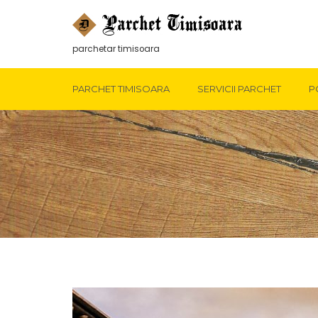
parchetar timisoara
PARCHET TIMISOARA
SERVICII PARCHET
P