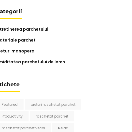
ategorii
ntretinerea parchetului
ateriale parchet
returi manopera
miditatea parchetului de lemn
tichete
Featured
preturi raschetat parchet
Productivity
raschetat parchet
raschetat parchet vechi
Relax