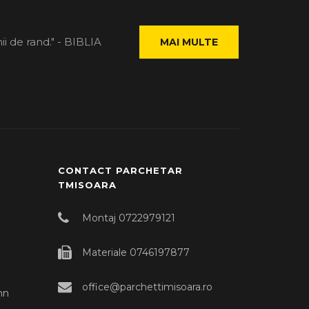
ii de rand." - BIBLIA
MAI MULTE
CONTACT PARCHETAR
TMISOARA
Montaj 0722979121
Materiale 0746197877
office@parchettimisoara.ro
mn