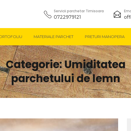
Servicii parchetar Timisoara
Ema
0722979121
of
ORTOFOLIU
MATERIALE PARCHET
PRETURI MANOPERA
Categorie:
Umiditatea
parchetului de lemn
C
d